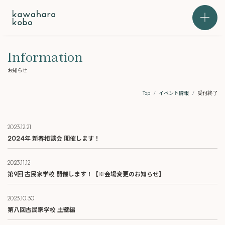
本文までスキップする
メニュ
Information
お知らせ
Top
イベント情報
受付終了
2023.12.21
2024年 新春相談会 開催します！
2023.11.12
第9回 古民家学校 開催します！【※会場変更のお知らせ】
2023.10.30
第八回古民家学校 土壁編