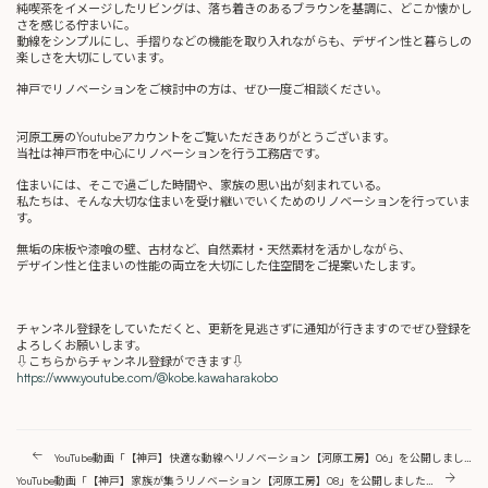
純喫茶をイメージしたリビングは、落ち着きのあるブラウンを基調に、どこか懐かし
さを感じる佇まいに。
動線をシンプルにし、手摺りなどの機能を取り入れながらも、デザイン性と暮らしの
楽しさを大切にしています。
神戸でリノベーションをご検討中の方は、ぜひ一度ご相談ください。
河原工房のYoutubeアカウントをご覧いただきありがとうございます。
当社は神戸市を中心にリノベーションを行う工務店です。
住まいには、そこで過ごした時間や、家族の思い出が刻まれている。
私たちは、そんな大切な住まいを受け継いでいくためのリノベーションを行っていま
す。
無垢の床板や漆喰の壁、古材など、自然素材・天然素材を活かしながら、
デザイン性と住まいの性能の両立を大切にした住空間をご提案いたします。
チャンネル登録をしていただくと、更新を見逃さずに通知が行きますのでぜひ登録を
よろしくお願いします。
⇩こちらからチャンネル登録ができます⇩
https://www.youtube.com/@kobe.kawaharakobo
YouTube動画「【神戸】快適な動線へリノベーション【河原工房】06」を公開しました。
YouTube動画「【神戸】家族が集うリノベーション【河原工房】08」を公開しました。