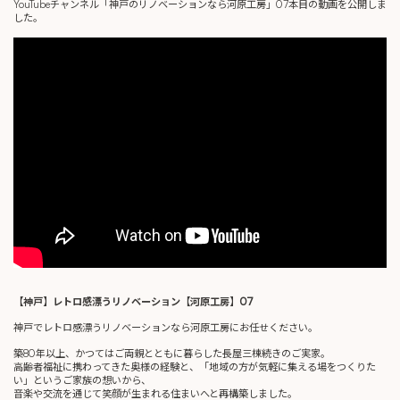
YouTubeチャンネル「神戸のリノベーションなら河原工房」07本目の動画を公開しま
した。
【神戸】レトロ感漂うリノベーション【河原工房】07
神戸でレトロ感漂うリノベーションなら河原工房にお任せください。
築80年以上、かつてはご両親とともに暮らした長屋三棟続きのご実家。
高齢者福祉に携わってきた奥様の経験と、「地域の方が気軽に集える場をつくりた
い」というご家族の想いから、
音楽や交流を通じて笑顔が生まれる住まいへと再構築しました。