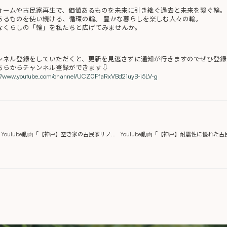
ォームや古民家再生で、価値あるものを未来に引き継ぐ過去と未来を繋ぐ輪。
あるものを使い続ける、循環の輪。 豊かな暮らしを楽しむ人々の輪。
なくらしの「輪」を私たちと広げてみませんか。
ンネル登録をしていただくと、更新を見逃さずに通知が行きますのでぜひ登録
ちらからチャンネル登録ができます⇩
://www.youtube.com/channel/UCZ0FfaRxVBd21uyB-i5LV-g
YouTube動画「【神戸】空き家の古民家リノベーション【河原工房】21」を公開しました。