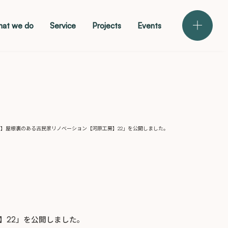
at we do
Service
Projects
Events
メニュー
【神戸】屋根裏のある古民家リノベーション【河原工房】22」を公開しました。
房】22」を公開しました。