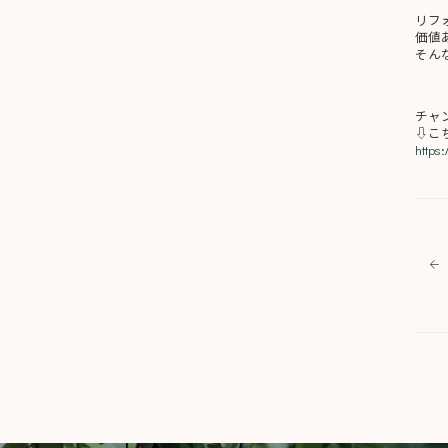
リフ
価値
そん
チャ
⇩こ
https