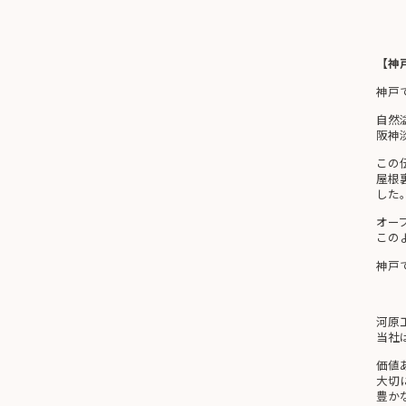
【神
神戸
自然
阪神
この
屋根
した
オー
この
神戸
河原
当社
価値
大切
豊か