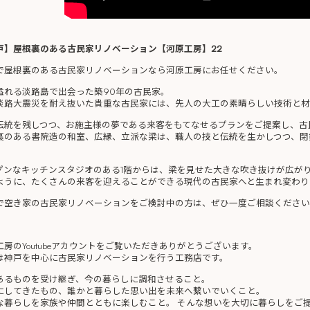
戸】屋根裏のある古民家リノベーション【河原工房】22
で屋根裏のある古民家リノベーションなら河原工房にお任せください。
溢れる淡路島で出会った築90年の古民家。
淡路大震災を耐え抜いた貴重な古民家には、先人の大工の素晴らしい技術と材
伝統を残しつつ、お施主様の夢である来客をもてなせるプランをご提案し、古
裏のある書院造の和室、広縁、立派な梁は、職人の技と伝統を生かしつつ、閉
。
プンなキッチンスタジオのある1階からは、梁を見せた大きな吹き抜けが広がり
ように、たくさんの来客を迎えることができる現代の古民家へと生まれ変わり
で空き家の古民家リノベーションをご検討中の方は、ぜひ一度ご相談ください
工房のYoutubeアカウントをご覧いただきありがとうございます。
は神戸を中心に古民家リノベーションを行う工務店です。
あるものを受け継ぎ、今の暮らしに調和させること。
にしてきたもの、誰かと暮らした思い出を未来へ繋いでいくこと。
な暮らしを家族や仲間とともに楽しむこと。 そんな想いを大切に暮らしをご