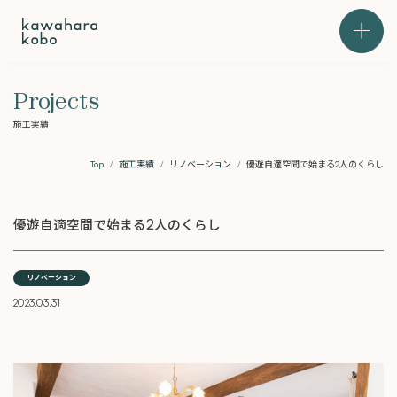
本文までスキップする
メニュ
Projects
施工実績
Top
施工実績
リノベーション
優遊自適空間で始まる2人のくらし
優遊自適空間で始まる2人のくらし
リノベーション
2023.03.31