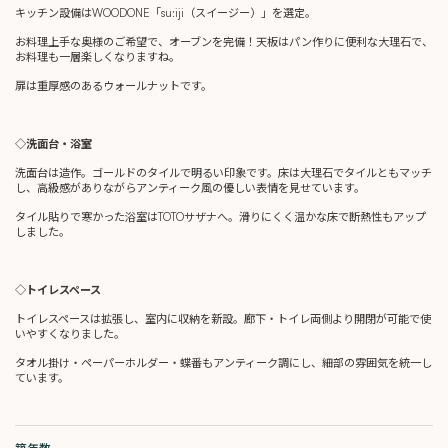
キッチン設備はWOODONE「su:iji（スイージー）」を選定。
お料理上手な奥様のご希望で、オーブンを完備！天板はパン作りに便利な大理石で、
お料理も一層楽しくなりますね。
扉は重厚感のあるウォールナットです。
◇洗面台・浴室
洗面台は造作。ゴールドのタイルで明るい印象です。床は大理石でタイルともマッチ
し、高級感がありながらアンティーク風の優しい表情を見せています。
タイル貼りで寒かった浴室はTOTOサザナへ。滑りにくく温かな床で断熱性もアップ
しました。
◇トイレスペース
トイレスペースは拡張し、室内に収納を新設。廊下・トイレ両側より開閉が可能で使
いやすくなりました。
タオル掛け・ペーパーホルダー・蝶番もアンティーク調にし、細部の雰囲気を統一し
ています。