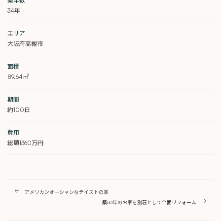
築年数
34年
エリア
大阪府高槻市
面積
89.64㎡
期間
約100日
費用
総額1360万円
アメリカンオーシャンなテイストの家
築50年のお家を別荘として全面リフォーム