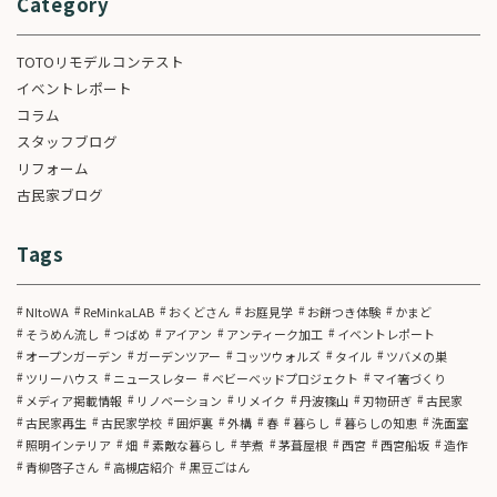
Category
TOTOリモデルコンテスト
イベントレポート
コラム
スタッフブログ
リフォーム
古民家ブログ
Tags
NItoWA
ReMinkaLAB
おくどさん
お庭見学
お餅つき体験
かまど
そうめん流し
つばめ
アイアン
アンティーク加工
イベントレポート
オープンガーデン
ガーデンツアー
コッツウォルズ
タイル
ツバメの巣
ツリーハウス
ニュースレター
ベビーベッドプロジェクト
マイ箸づくり
メディア掲載情報
リノベーション
リメイク
丹波篠山
刃物研ぎ
古民家
古民家再生
古民家学校
囲炉裏
外構
春
暮らし
暮らしの知恵
洗面室
照明インテリア
畑
素敵な暮らし
芋煮
茅葺屋根
西宮
西宮船坂
造作
青柳啓子さん
高槻店紹介
黒豆ごはん