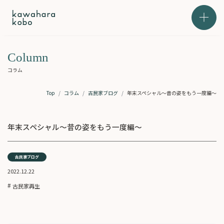
本文までスキップする
メニュ
Column
コラム
Top
コラム
古民家ブログ
年末スペシャル～昔の姿をもう一度編～
年末スペシャル～昔の姿をもう一度編～
古民家ブログ
2022.12.22
古民家再生