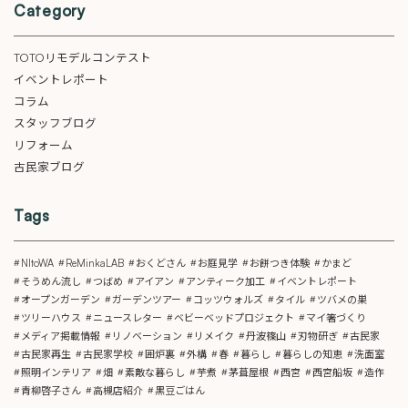
Category
TOTOリモデルコンテスト
イベントレポート
コラム
スタッフブログ
リフォーム
古民家ブログ
Tags
NItoWA
ReMinkaLAB
おくどさん
お庭見学
お餅つき体験
かまど
そうめん流し
つばめ
アイアン
アンティーク加工
イベントレポート
オープンガーデン
ガーデンツアー
コッツウォルズ
タイル
ツバメの巣
ツリーハウス
ニュースレター
ベビーベッドプロジェクト
マイ箸づくり
メディア掲載情報
リノベーション
リメイク
丹波篠山
刃物研ぎ
古民家
古民家再生
古民家学校
囲炉裏
外構
春
暮らし
暮らしの知恵
洗面室
照明インテリア
畑
素敵な暮らし
芋煮
茅葺屋根
西宮
西宮船坂
造作
青柳啓子さん
高槻店紹介
黒豆ごはん