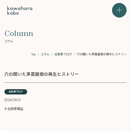
本文までスキップする
メニュ
Column
コラム
Top
コラム
古民家ブログ
穴の開いた茅葺屋根の再生ヒストリー
穴の開いた茅葺屋根の再生ヒストリー
古民家ブログ
2024.09.03
古民家再生