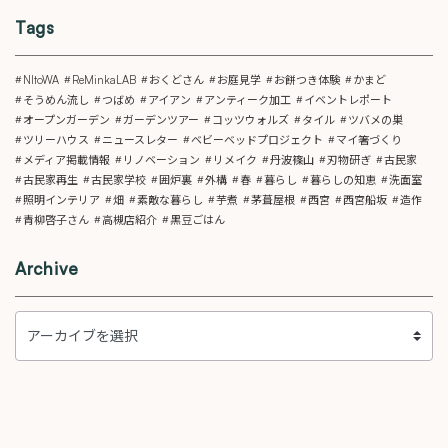
Tags
NItoWA
ReMinkaLAB
おくどさん
お庭見学
お餅つき体験
かまど
そうめん流し
つばめ
アイアン
アンティーク加工
イベントレポート
オープンガーデン
ガーデンツアー
コッツウォルズ
タイル
ツバメの巣
ツリーハウス
ニュースレター
ベビーベッドプロジェクト
マイ箸づくり
メディア掲載情報
リノベーション
リメイク
丹波篠山
刃物研ぎ
古民家
古民家再生
古民家学校
囲炉裏
外構
春
暮らし
暮らしの知恵
洗面室
照明インテリア
畑
素敵な暮らし
芋煮
茅葺屋根
西宮
西宮船坂
造作
青柳啓子さん
高槻店紹介
黒豆ごはん
Archive