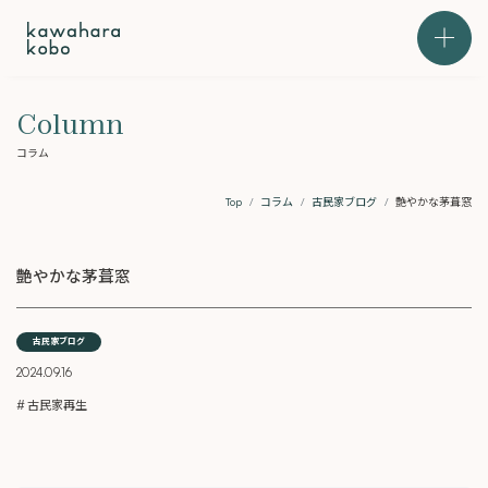
本文までスキップする
メニュ
Column
コラム
Top
コラム
古民家ブログ
艶やかな茅葺窓
艶やかな茅葺窓
古民家ブログ
2024.09.16
古民家再生