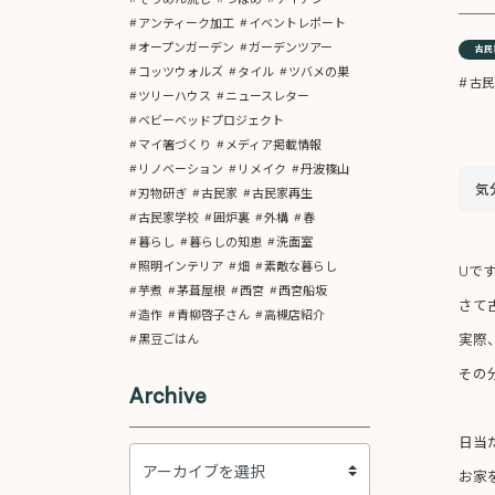
アンティーク加工
イベントレポート
オープンガーデン
ガーデンツアー
古民
コッツウォルズ
タイル
ツバメの巣
古民
ツリーハウス
ニュースレター
ベビーベッドプロジェクト
マイ箸づくり
メディア掲載情報
リノベーション
リメイク
丹波篠山
気
刃物研ぎ
古民家
古民家再生
古民家学校
囲炉裏
外構
春
暮らし
暮らしの知恵
洗面室
照明インテリア
畑
素敵な暮らし
Uで
芋煮
茅葺屋根
西宮
西宮船坂
さて
造作
青柳啓子さん
高槻店紹介
実際
黒豆ごはん
その
Archive
日当
お家