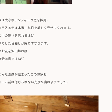
家は大きなアンティーク窓を採用。
から入る光は本当に毎日を美しく見せてくれます。
の中の寒さを忘れるほど
ポカした日差しが降りすすぎます。
のお花を沢山飾れば
気分は春ですね♡
そんな素敵が詰まったこのお家も
ォーム前は信じられない光景が山のようでした。