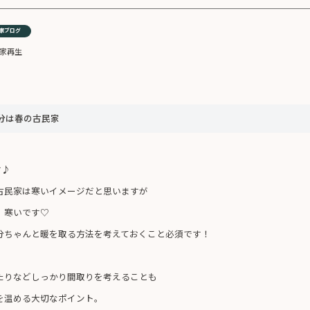
家ブログ
家再生
分は春の古民家
す♪
古民家は寒いイメージだと思いますが
、寒いです♡
分ちゃんと暖を取る方法を考えておくこと必須です！
たりなどしっかり間取りを考えることも
を温める大切なポイント。