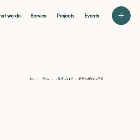
at we do
Service
Projects
Events
メニュー
Top
コラム
古民家ブログ
気分は春の古民家