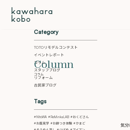
本文までスキップする
Category
TOTOリモデルコンテスト
イベントレポート
Column
コラム
スタッフブログ
コラム
リフォーム
古民家ブログ
Tags
NItoWA
ReMinkaLAB
おくどさん
お庭見学
お餅つき体験
かまど
気分
そうめん流し
つばめ
アイアン