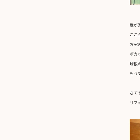
我が
ここ
お家
ポカ
球根
もう
さて
リフ