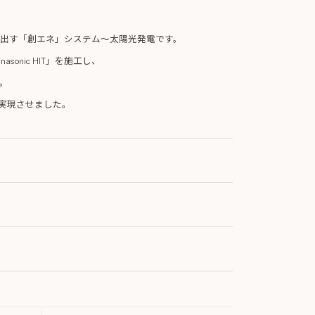
出す「創エネ」システム～太陽光発電です。
nic HIT」を施工し、
。
実現させました。