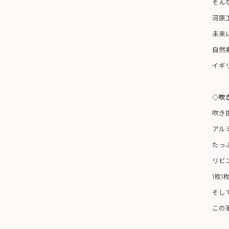
そん
河原
未来
自然
イギ
◇吹
吹き
アル
たっ
リビ
1枚
そし
この