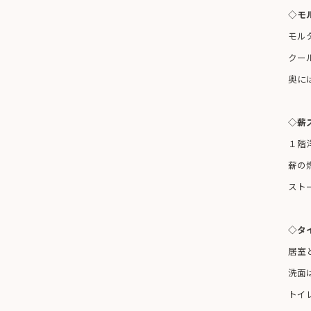
◇モ
モル
クー
奥に
◇薪
１階
薪の
スト
◇タ
居室
洗面
トイ