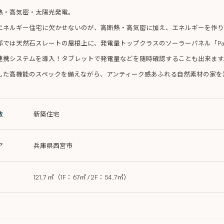
熱・高気密・太陽光発電。
エネルギー住宅に欠かせないのが、高断熱・高気密に加え、エネルギーを作り
邸では天然石スレートの屋根上に、発電量トップクラスのソーラーパネル「Panaso
連携システムを導入！タブレットで発電量などを随時確認することも出来ます
した高機能のスペックを備えながら、アンティーク感あふれる自然素材の家を
数
新築住宅
ア
兵庫県西宮市
121.7 ㎡（1F：67㎡ / 2F：54.7㎡）