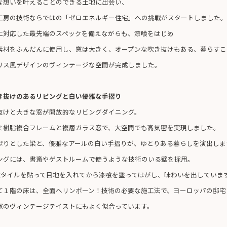
な想いを叶えることのできる土地に出会い、
工房の技術ならではの「ゼロエネルギー住宅」への挑戦がスタートしました。
に対応した最先端のスペックを備えながらも、漆喰をはじめ
素材をふんだんに使用し、窓は大きく、オープンな吹き抜けもある、暮らすこ
リス風デザインのヴィンテージな空間が完成しました。
き抜けのあるリビングと白い優雅な手摺り
抜けと大きな窓が開放的なリビングダイニング。
ミ樹脂複合フレームと複層ガラス窓で、大空間でも高気密を実現しました。
ぷりとした梁と、優雅なアールの白い手摺りが、ゆとりある暮らしを演出しま
ングには、書斎やゲストルームで使うような技術のいる壁を採用。
1枚タイルを貼って目地を入れてから漆喰を塗ってはがし、味わいを出していま
て１階の床は、全面ヘリンボーン！技術の必要な施工法で、ヨーロッパの邸宅
家のヴィンテージテイストにもよく似合っています。