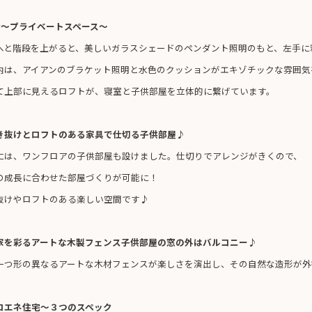
階〜プライベートスペース〜
へと階段を上がると、美しいガラスシェードのペンダント照明のもと、左手に
内は、アイアンのブラケット照明と水色のクッションがエキゾチックな雰囲気
て上部に見えるロフトが、寝室と子供部屋を立体的に繋げています。
き抜けとロフトのある家具で仕切る子供部屋♪
には、ワンフロアの子供部屋も設けました。仕切りでアレンジがきくので、
の成長に合わせた部屋づくりが可能に！
抜けやロフトのある楽しい空間です♪
家を彩るアートな木製フェンス子供部屋の窓の外はバルコニー♪
一つ形の異なるアートな木材フェンスが楽しさを演出し、その自然な造形が外
ロエネ住宅～３つのスペック