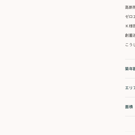
高断
ゼロ
Ｋ様
創蓄
こう
築年
エリ
面積