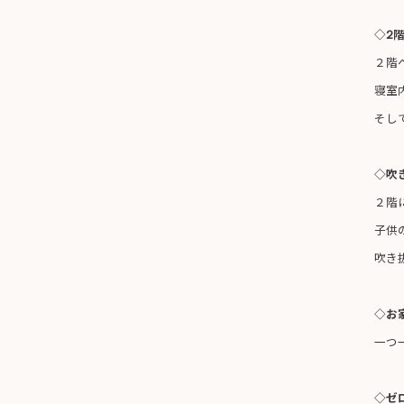
◇2
２階
寝室
そし
◇吹
２階
子供
吹き
◇お
一つ
◇ゼ