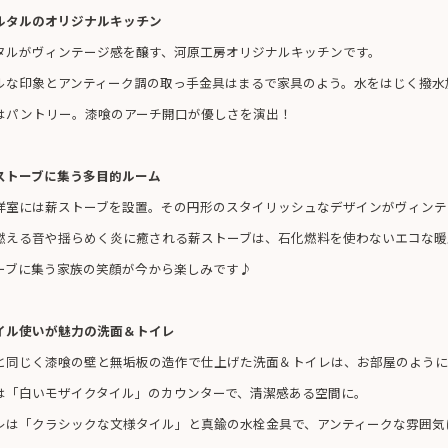
ルタルのオリジナルキッチン
タルがヴィンテージ感を醸す、河原工房オリジナルキッチンです。
ルな印象とアンティーク調の取っ手金具はまるで家具のよう。水をはじく撥水
はパントリー。漆喰のアーチ開口が優しさを演出！
ストーブに集う多目的ルーム
洋室には薪ストーブを設置。その円形のスタイリッシュなデザインがヴィンテ
燃える音や揺らめく炎に癒される薪ストーブは、石化燃料を使わないエコな暖
ーブに集う家族の笑顔が今から楽しみです♪
イル使いが魅力の洗面＆トイレ
と同じく漆喰の壁と無垢板の造作で仕上げた洗面＆トイレは、お部屋のように
は「白いモザイクタイル」のカウンターで、清潔感ある空間に。
レは「クラシックな文様タイル」と真鍮の水栓金具で、アンティークな雰囲気