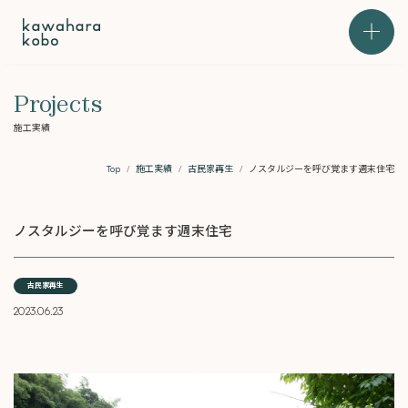
本文までスキップする
メニュ
Projects
施工実績
Top
施工実績
古民家再生
ノスタルジーを呼び覚ます週末住宅
ノスタルジーを呼び覚ます週末住宅
古民家再生
2023.06.23