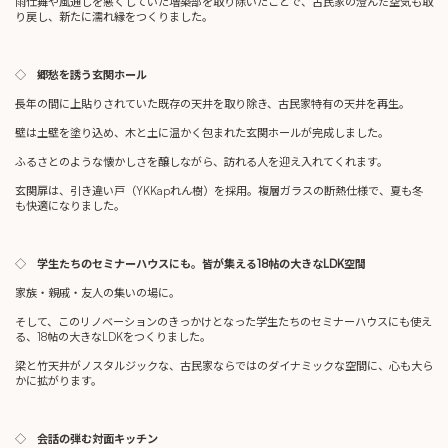
雨仕舞や風通しを悪くしていた増築部を取り除いたことで、古民家の澄んだ空気も取
り戻し、新たに濡れ縁をつくりました。
◇
郷愁を誘う玄関ホール
長年の間に上貼りされていた既存の天井を取り除き、古民家特有の天井を再生。
壁は土壁を塗り込め、木と土に温かく包まれた玄関ホールが完成しました。
ふるさとのような懐かしさを醸しながら、訪れる人を迎え入れてくれます。
玄関扉は、引き違い戸（YKKapれん樹）を採用。複層ガラスの断熱仕様で、夏も冬
も快適になりました。
◇
学生たちのセミナーハウスにも。皆が集える18帖の大きなLDK空間
家族・親戚・友人の集いの場に。
そして、このリノベーションのきっかけとなった学生たちのセミナーハウスにも使え
る、18帖の大きなLDKをつくりました。
梁と竹天井がノスタルジックな、古民家ならではのダイナミックな空間に、心も大ら
かに拡がります。
◇
会話の弾む対面キッチン