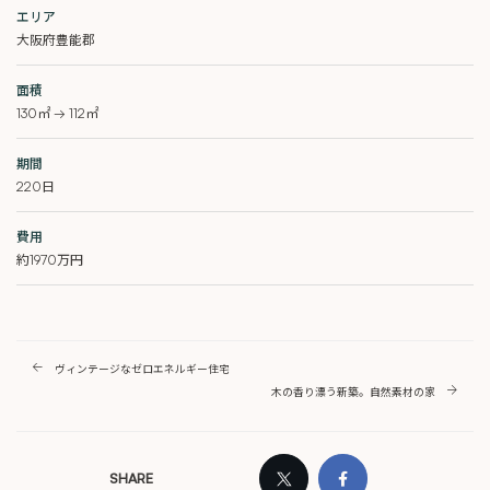
エリア
大阪府豊能郡
面積
130㎡ → 112㎡
期間
220日
費用
約1970万円
ヴィンテージなゼロエネルギー住宅
木の香り漂う新築。自然素材の家
SHARE