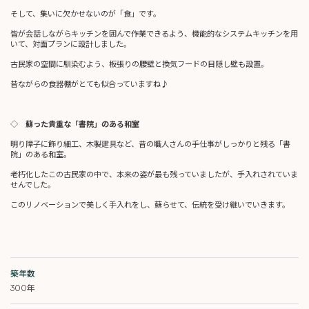
そして、集いに欠かせないのが「食」です。
皆が会話しながらキッチンを囲んで作業できるよう、機能的なシステムキッチンを用
いて、対面プランに設計しました。
古民家の空間に馴染むよう、板張りの腰壁と換気フードの目隠し壁も設置。
昔ながらの食器棚がとても似合っていますね♪
◇
蘇った貴重な「書院」のある和室
明り障子に飾り細工、木製建具など、昔の職人さんの手仕事がしっかりと残る「書
院」のある和室。
老朽化したこの古民家の中で、本来の姿が最も残っていましたが、手入れされていま
せんでした。
このリノベーションで美しく手入れをし、蘇らせて、伝統を受け継いでいきます。
築年数
300年