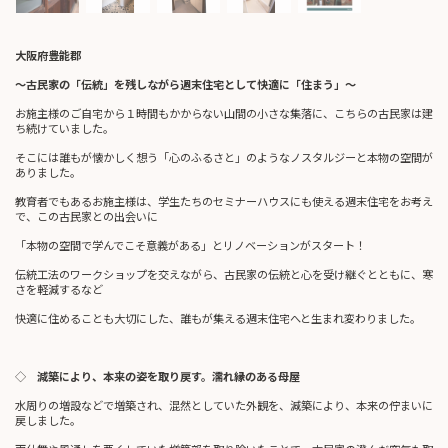
大阪府豊能郡
～古民家の「伝統」を残しながら週末住宅として快適に「住まう」～
お施主様のご自宅から１時間もかからない山間の小さな集落に、こちらの古民家は建
ち続けていました。
そこには誰もが懐かしく想う「心のふるさと」のようなノスタルジーと本物の空間が
ありました。
教育者でもあるお施主様は、学生たちのセミナーハウスにも使える週末住宅をお考え
で、この古民家との出会いに
「本物の空間で学んでこそ意義がある」とリノベーションがスタート！
伝統工法のワークショップを交えながら、古民家の伝統と心を受け継ぐとともに、寒
さを軽減するなど
快適に住めることも大切にした、誰もが集える週末住宅へと生まれ変わりました。
◇
減築により、本来の姿を取り戻す。濡れ縁のある母屋
水周りの増設などで増築され、混然としていた外観を、減築により、本来の佇まいに
戻しました。