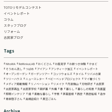
TOTOリモデルコンテスト
イベントレポート
コラム
スタッフブログ
リフォーム
古民家ブログ
Tags
NItoWA
ReMinkaLAB
おくどさん
お庭見学
お餅つき体験
かまど
そうめん流し
つばめ
アイアン
アンティーク加工
イベントレポート
オープンガーデン
ガーデンツアー
コッツウォルズ
タイル
ツバメの巣
ツリーハウス
ニュースレター
ベビーベッドプロジェクト
マイ箸づくり
メディア掲載情報
リノベーション
リメイク
丹波篠山
刃物研ぎ
古民家
古民家再生
古民家学校
囲炉裏
外構
春
暮らし
暮らしの知恵
洗面室
照明インテリア
畑
素敵な暮らし
芋煮
茅葺屋根
西宮
西宮船坂
造作
青柳啓子さん
高槻店紹介
黒豆ごはん
Archive