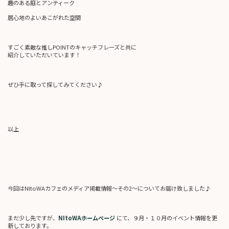
趣のある庭とアンティーク
居心地のよいあこがれた空間
すごく素敵な推しPOINTのキャッチフレーズと共に
紹介していただいています！
ぜひ手に取って探してみてください♪
以上
今回はNItoWAカフェのメディア掲載情報～その2～についてお届け致しました♪
まだ少し先ですが、
NItoWAホームページ
にて、９月・１０月のイベント情報を更
新しております。