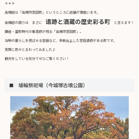
＊＊＊
高槻店は「高槻市宮田町」というところに店舗が御座います。
遺跡と酒蔵の歴史彩る町
高槻店の周りは まさに
と言えます！
鎌倉・室町時代の集落跡が残る「高槻市宮田町」。
当時の暮らしを偲ばせる容器など、多数出土した宮田遺跡がある町です。
実際に色々とまわってみました♪
観光をしている気分でぜひご覧ください！
■ 埴輪祭祀場（今城塚古墳公園）