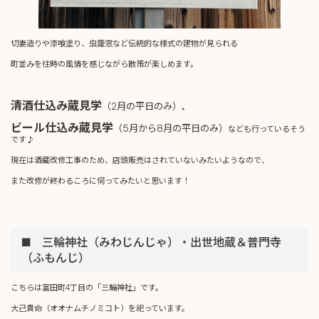
切妻造りや漆喰塗り、虫籠窓など伝統的な様式の建物が見られる
町並みを往時の風情を感じながら散策が楽しめます。
清酒仕込み蔵見学
（2月の平日のみ）
、
ビール仕込み蔵見学
（5月から8月の平日のみ）
なども行っているそう
です♪
現在は酒蔵改修工事のため、店頭販売はされていないみたいようなので、
また改修が終わるころに伺ってみたいと思います！
■ 三輪神社（みわじんじゃ）・出世地蔵＆普門寺
（ふもんじ）
こちらは富田町4丁目の「三輪神社」です。
大己貴命（オオナムチノミコト）を祀っています。