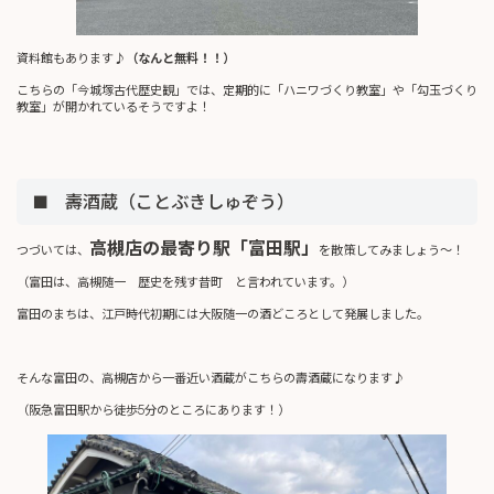
資料館もあります♪
（なんと無料！！）
こちらの「今城塚古代歴史観」では、定期的に「ハニワづくり教室」や「勾玉づくり
教室」が開かれているそうですよ！
■ 壽酒蔵（ことぶきしゅぞう）
高槻店の最寄り駅「富田駅」
つづいては、
を散策してみましょう～！
（富田は、高槻随一 歴史を残す昔町 と言われています。）
富田のまちは、江戸時代初期には大阪随一の酒どころとして発展しました。
そんな富田の、高槻店から一番近い酒蔵がこちらの壽酒蔵になります♪
（阪急富田駅から徒歩5分のところにあります！）