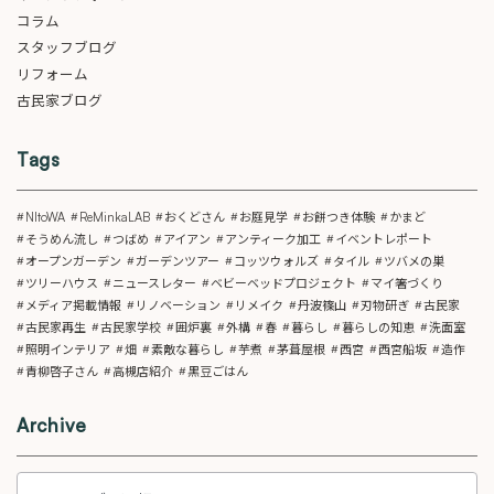
コラム
スタッフブログ
リフォーム
古民家ブログ
Tags
NItoWA
ReMinkaLAB
おくどさん
お庭見学
お餅つき体験
かまど
そうめん流し
つばめ
アイアン
アンティーク加工
イベントレポート
オープンガーデン
ガーデンツアー
コッツウォルズ
タイル
ツバメの巣
ツリーハウス
ニュースレター
ベビーベッドプロジェクト
マイ箸づくり
メディア掲載情報
リノベーション
リメイク
丹波篠山
刃物研ぎ
古民家
古民家再生
古民家学校
囲炉裏
外構
春
暮らし
暮らしの知恵
洗面室
照明インテリア
畑
素敵な暮らし
芋煮
茅葺屋根
西宮
西宮船坂
造作
青柳啓子さん
高槻店紹介
黒豆ごはん
Archive