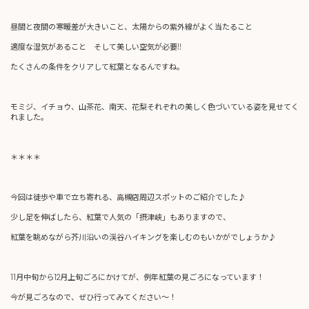
昼間と夜間の寒暖差が大きいこと、太陽からの紫外線がよく当たること
適度な湿気があること そして美しい空気が必要!!
たくさんの条件をクリアして紅葉となるんですね。
モミジ、イチョウ、山茶花、南天、花梨それぞれの美しく色づいている姿を見せてく
れました。
＊＊＊＊
今回は徒歩や車で立ち寄れる、高槻店周辺スポットのご紹介でした♪
少し足を伸ばしたら、紅葉で人気の「摂津峡」もありますので、
紅葉を眺めながら芥川沿いの渓谷ハイキングを楽しむのもいかがでしょうか♪
11月中旬から12月上旬ごろにかけてが、例年紅葉の見ごろになっています！
今が見ごろなので、ぜひ行ってみてください～！