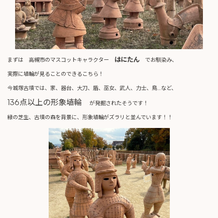
はにたん
まずは 高槻市のマスコットキャラクター
でお馴染み、
実際に埴輪が見ることのできるこちら！
今城塚古墳では、家、器台、大刀、盾、巫女、武人、力士、鳥…など、
136点以上の形象埴輪
が発掘されたそうです！
緑の芝生、古墳の森を背景に、形象埴輪がズラリと並んでいます！！