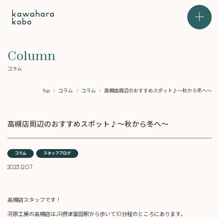
本文までスキップする
メニュ
Column
コラム
Top
コラム
コラム
高槻店周辺のおすすめスポット♪～秋から冬へ～
高槻店周辺のおすすめスポット♪～秋から冬へ～
コラム
スタッフブログ
2023.12.07
高槻店スタッフです！
河原工房の高槻店はJR摂津富田駅から歩いて10分程のところにあります。