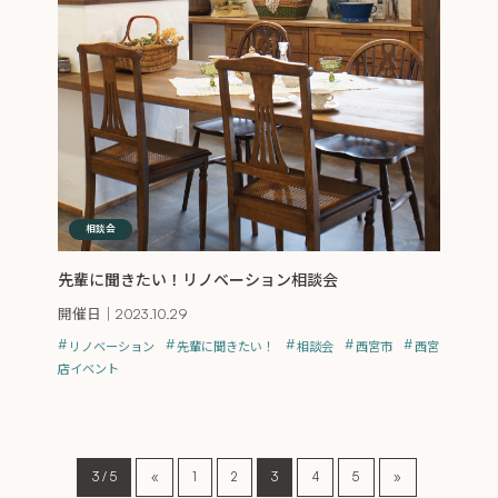
相談会
先輩に聞きたい！リノベーション相談会
開催日｜
2023.10.29
リノベーション
先輩に聞きたい！
相談会
西宮市
西宮
店イベント
3 / 5
«
1
2
3
4
5
»