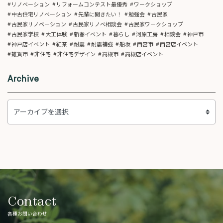
リノベーション
リフォームコンテスト最優秀
ワークショップ
中古住宅リノベーション
先輩に聞きたい！
勉強会
古民家
古民家リノベーション
古民家リノベ相談会
古民家ワークショップ
古民家学校
大工体験
新春イベント
暮らし
河原工房
相談会
神戸市
神戸店イベント
紅茶
耐震
耐震補強
船坂
西宮市
西宮店イベント
雑貨市
非住宅
非住宅デザイン
高槻市
高槻店イベント
Archive
Contact
各種お問い合わせ