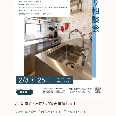
イベント
相談会
プロに聞く！水回り相談会 開催します
お困り事相談会
西宮店イベント
高槻店イベント